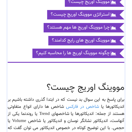
مووینگ اوریج چیست؟
استراتژی مووینگ اوریج چیست؟
چرا مووینگ اوریج ها مهم هستند؟
مووینگ اوریج های رایج کدامند؟
چگونه مووینگ اوریج ها را محاسبه کنیم؟
مووینگ اوریج چیست؟
برای پاسخ به این سوال بد نیست که در ابتدا گذری داشته باشیم بر
اندیکاتورها یا
شاخص در فارکس
شاخص ها دارای انواع متفاوتی
هستند از جمله: اندیکاتورها یا شاخصهای Trend یا روندنما یکی از
آنهاست، اندیکاتور نشانگر نوسان و اندیکاتور یا شاخص Volume یا
حجمی. با این توضیح کوتاه در خصوص اندیکاتور می توان گفت که