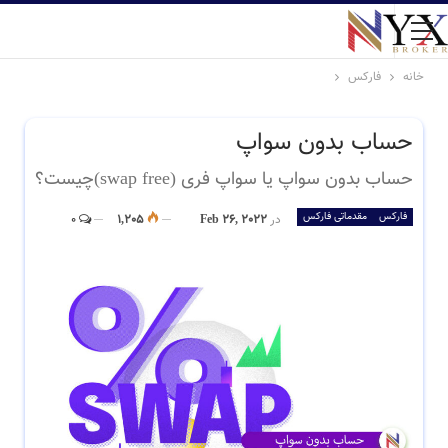
خانه
فارکس
حساب بدون سواپ
حساب بدون سواپ یا سواپ فری (swap free)چیست؟
فارکس
مقدماتی فارکس
در
Feb 26, 2022
1,205
0