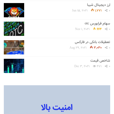
ارز دیجیتال شیبا
Jun 15, 2021
1,771
0
سهام فرابورس otc
Nov 1, 2021
664
0
تعطیلات بانکی در فارکس
Aug 29, 2021
3,030
0
شاخص قیمت
Dec 3, 2021
471
0