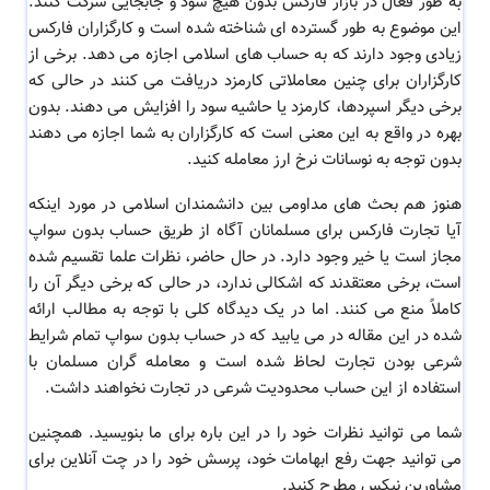
به طور فعال در بازار فارکس بدون هیچ سود و جابجایی شرکت کنند.
این موضوع به طور گسترده ای شناخته شده است و کارگزاران فارکس
زیادی وجود دارند که به حساب های اسلامی اجازه می دهد. برخی از
کارگزاران برای چنین معاملاتی کارمزد دریافت می کنند در حالی که
برخی دیگر اسپردها، کارمزد یا حاشیه سود را افزایش می دهند. بدون
بهره در واقع به این معنی است که کارگزاران به شما اجازه می دهند
بدون توجه به نوسانات نرخ ارز معامله کنید.
هنوز هم بحث‌ های مداومی بین دانشمندان اسلامی در مورد اینکه
آیا تجارت فارکس برای مسلمانان آگاه از طریق حساب بدون سواپ
مجاز است یا خیر وجود دارد. در حال حاضر، نظرات علما تقسیم شده
است، برخی معتقدند که اشکالی ندارد، در حالی که برخی دیگر آن را
کاملاً منع می کنند. اما در یک دیدگاه کلی با توجه به مطالب ارائه
شده در این مقاله در می یابید که در حساب بدون سواپ تمام شرایط
شرعی بودن تجارت لحاظ شده است و معامله گران مسلمان با
استفاده از این حساب محدودیت شرعی در تجارت نخواهند داشت.
شما می توانید نظرات خود را در این باره برای ما بنویسید. همچنین
می توانید جهت رفع ابهامات خود، پرسش خود را در چت آنلاین برای
مشاورین نیکس مطرح کنید.