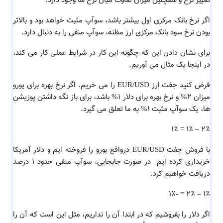
تغییر نرخ و همچنین میزان تفاوت میان نرخ ها وجود دارد.
اگر نرخ بانک مرکزی اول بیشتر باشد، سوآپ مثبت خواهد بود و بالاتر
بودن نرخ سود بانک مرکزی ارز مظنه، سوآپ منفی را به دنبال دارد.
برای نشان دادن این که چگونه این کار در شرایط عملی کار می کند،
در اینجا یک مثال می آوریم.
فرض کنید جفت ارز EUR/USD را می خریم. اگر نرخ بهره برای یورو
میزان 2% و نرخ بهره برای دلار 1% باشد، برای باز نگه داشتن پوزیشن
ها، یک سوآپ مثبت 1% به ما تعلق می گیرد.
2٪ – 1٪ = 1٪
با فروش جفت EUR/USD درواقع یورو را فروخته ایم و دلار آمریکا
خریداری کرده ایم در صورت جابجایی، سوآپ منفی حدود 1 درصد
دریافت خواهیم کرد.
1٪ – 2٪ = -1٪
اگر دلار را بفروشیم که در ابتدا آن را نداریم، مثل این است که آن را