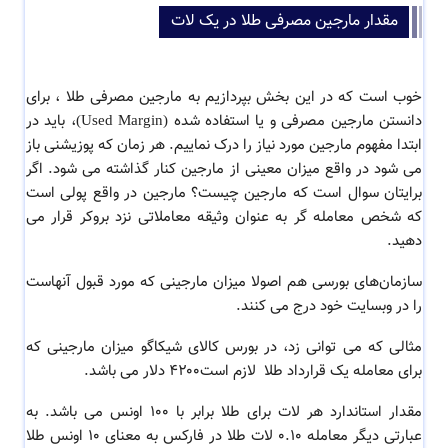
مقدار مارجین مصرفی طلا در یک لات
خوب است که در این بخش بپردازیم به
مارجین مصرفی طلا
، برای
دانستن مارجین مصرفی و یا استفاده شده (Used Margin)، باید در
ابتدا مفهوم مارجین مورد نیاز را درک نماییم. هر زمان که پوزیشنی باز
می شود در واقع میزان معینی از مارجین کنار گذاشته می شود. اگر
برایتان سوال است که مارجین چیست
؟ مارجین در واقع پولی است
که شخص معامله گر به عنوان وثیقه معاملاتی نزد بروکر قرار می
دهید.
سازمان‌های بورسی هم اصولا میزان مارجینی که مورد قبول آنهاست
را در وبسایت خود درج می کنند.
مثالی که می توانی زد، در بورس کالای شیکاگو میزان مارجینی که
برای معامله یک قرارداد طلا لازم است۴۲۰۰ دلار می باشد.
مقدار استاندارد هر لات برای طلا برابر با 100 اونس می باشد. به
عبارتی دیگر معامله 0.10 لات طلا در فارکس به معنای 10 اونس طلا