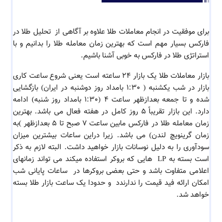
برای موفقیت در انجام معاملات طلا علاوه بر آگاهی از
تحلیل طلا در
فارکس
بسیار مهم است که
بهترین زمان معامله طلا
را بدانیم و با
استراتژی طلا در فارکس
به خوبی آشنا باشیم.
بازار معاملات طلا یک بازار 24 ساعته است یعنی شروع ساعت کاری
بازار در شب یکشنبه ( 1:30 بامداد روز دوشنبه در ایران) بازگشایی
شده و تا جمعه بعدازظهر ساعت 4 (1:30 بامداد روز شنبه) ادامه
دارد. این بازار تقریباً 5 روز کامل در هفته فعال می باشد.
بهترین
زمان معامله طلا
در فارکس مابین ساعت 7 صبح تا 5 بعدازظهر )به
زمان گرینویچ لندن) می باشد. زیرا دراین ساعات بیشترین میزان
سودآوری را به دلیل نوسانات بازار خواهید داشت. البته لازم به ذکر
است بسته به LP هایی که بروکر استفاده میکند می تواند زمانهای
اعلامی متفاوت باشد و حتی بعضی بروکرها در ساعات پایانی شب
امکان ارائه فید قیمت را ندارندد و حدودا یک ساعت بازار طلا بسته
خواهد شد.