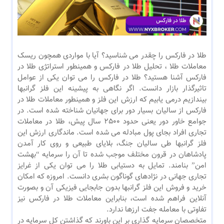
طلا در فارکس را چقدر می شناسید؟ آیا با مواردی همچون ریسک
معاملات طلا ، تحلیل طلا در فارکس و همینطور استراتژی طلا در
فارکس آشنا هستید؟ طلا در فارکس را می توان یکی از عوامل
تاثیرگذار بازار دانست. اگر نگاهی به پیشینه این فلز گرانبها
بیندازیم درمی یابیم که ارزش این فلز و همینطور معاملات طلا در
فارکس از سالیان بسیار دور برای جهانیان شناخته شده است. در
جوامع خاور دور یعنی حدود 2500 سال پیش، طلا در معاملات
تجاری افراد بجای پول مبادله می شده است. ماندگاری ارزش این
فلز گرانبها طی سالیان جنگ، بلایای طبیعی و روی کار آمدن
پادشاهان در قرون مختلف موجب شده تا آن را سرمایه “بهشت
امن” بنامند. تمایل به دستیابی طلا را می توان یکی از غرایز
تجاری جهانی در نژادهای گوناگون بشری دانست. امروزه که امکان
خرید و فروش این فلز گرانبها بدون جابجایی فیزیکی آن و بصورت
آنلاین فراهم شده است، بنابراین معاملات طلا در فارکس نیز
تفاوتی با معامله جفت ارزها ندارد.
متخصصان سرمایه گذاری بر این باورند که گذاشتن کل سرمایه در