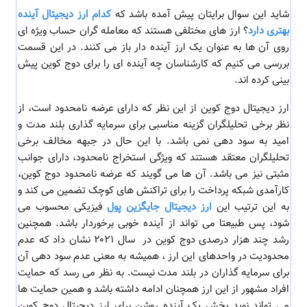
شاید این سوال برایتان پیش آمده باشد که
کدام ارز دیجیتال آینده
بهتری دارد
؟ ارز های مختلفی هستند که معامله گران حساب ویژه ای
روی آن ها به عنوان یک ارز آینده دار باز می کنند. در این قسمت
بررسی می کنیم که کارشناسان چه آینده ای را برای دوج کوین پیش
بینی کرده اند.
ارز دیجیتال دوج کوین از این نظر که دارای عرضه نامحدود است، از
نظر برخی تحلیلگران گزینه مناسبی برای سرمایه گذاری بلند مدت و
امید به سود دهی نمی باشد. با این حال در جبهه مخالف برخی
تحلیلگران معتقد هستند که ویژگی استخراج نامحدود، دارای جوانب
مثبتی نیز می باشد. آن ها می گویند که عرضه نامحدود دوج کوین،
کارآمدی شبکه پرداخت را برای تراکنش های کوچک تضمین می کند و
به این ترتیب این
ارز دیجیتال جایگزین پول
فیزیکی محسوب می
شود، پس طبیعتا می تواند از آینده خوبی برخوردار باشد. همچنین
رشد چند هزار درصدی دوج کوین در سال ۲۰۲۱ نشان داد که عدم
محدودیت در واحدهای این ارز ، همیشه به معنی عدم سود دهی آن
برای سرمایه گذاران در بلند مدت نیست. به نظر می رسد که حمایت
افراد مشهور از این ارز همچنان ادامه داشته باشد و همین حمایت ها
می تواند نوید بخش یک آینده روشن برای ارز دیجیتال دوج کوین