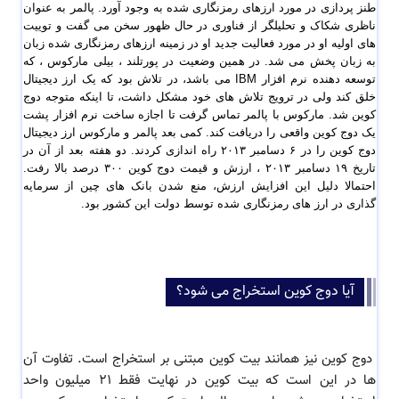
طنز پردازی در مورد ارزهای رمزنگاری شده به وجود آورد. پالمر به عنوان 
ناظری شکاک و تحلیلگر از فناوری در حال ظهور سخن می گفت و توییت 
های اولیه او در مورد فعالیت جدید او در زمینه ارزهای رمزنگاری شده زبان 
به زبان پخش می شد. در همین وضعیت در پورتلند ، بیلی مارکوس ، که 
توسعه دهنده نرم افزار IBM می باشد، در تلاش بود که یک ارز دیجیتال 
خلق کند ولی در ترویج تلاش های خود مشکل داشت، تا اینکه متوجه دوج 
کوین شد. مارکوس با پالمر تماس گرفت تا اجازه ساخت نرم افزار پشت 
یک دوج کوین واقعی را دریافت کند. کمی بعد پالمر و مارکوس ارز دیجیتال 
دوج کوین را در ۶ دسامبر ٢٠١٣ راه اندازی کردند. دو هفته بعد از آن در 
تاریخ ١٩ دسامبر ٢٠١٣ ، ارزش و قیمت دوج کوین ٣٠٠ درصد بالا رفت. 
احتمالا دلیل این افزایش ارزش، منع شدن بانک های چین از سرمایه 
گذاری در ارز های رمزنگاری شده توسط دولت این کشور بود. 
آیا دوج کوین استخراج می شود؟
دوج کوین نیز همانند بیت کوین مبتنی بر استخراج است. تفاوت آن
ها در این است که بیت کوین در نهایت فقط ٢١ میلیون واحد