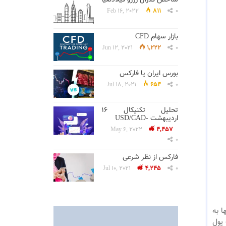
Feb 16, 2022
811
0
بازار سهام CFD
Jun 12, 2021
1,222
0
بورس ایران یا فارکس
Jul 18, 2021
654
0
تحلیل تکنیکال 16
اردیبهشت -USD/CAD
May 6, 2022
4,457
0
فارکس از نظر شرعی
Jul 10, 2021
4,245
0
ا به
 پول