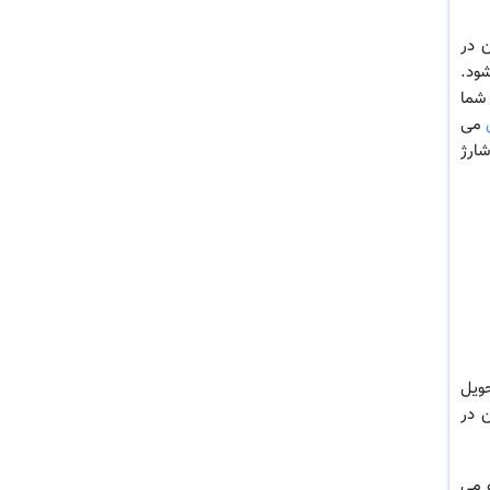
 در
ود.
 شما
می
ارژ
 نرخ استخدام (20%)، زمان تحویل
ابراین در
و می