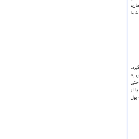
صرفه جویی در زمان،
ما
گیرد.
 به
احتی
ا از
پول