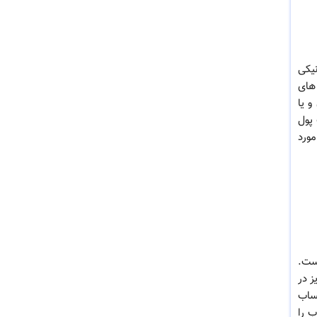
نیکی
های
و یا
 پول
 را مورد
است.
ز در
حساب
ارژ حساب را