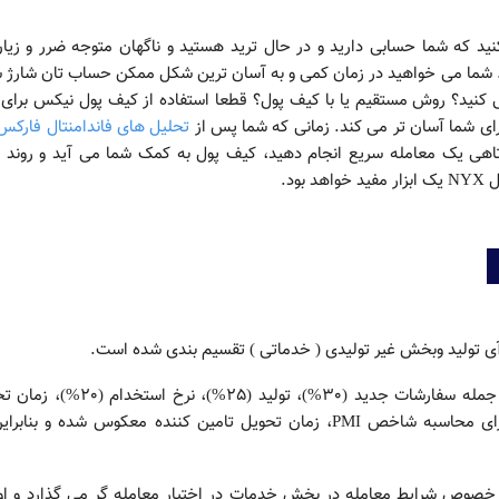
د که شما حسابی دارید و در حال ترید هستید و ناگهان متوجه ضرر و زیان
شما می خواهید در زمان کمی و به آسان ترین شکل ممکن حساب تان شارژ ش
ی کنید؟ روش مستقیم یا با کیف پول؟ قطعا استفاده از کیف پول نیکس برای
برای شما آسان تر می کند. زمانی که شما پس از
تحلیل های فاندامنتال فارکس
اهی یک معامله سریع انجام دهید، کیف پول به کمک شما می آید و روند ش
د.
شاخص PMI تولید مرتبط با آمار پنج بخش مختلف از جمله سفارشات جدید (30%)، تولید (25%)،
تامین کننده (15%) و موجودی انبار(10%) می باشد. برای محاسبه شاخص PMI، زمان تحویل تامین کننده معکوس شده و بن
را در خصوص شرایط معامله در بخش خدمات در اختیار معامله گر می گذارد و ا