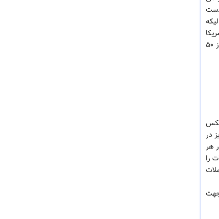
بدست
یکه
 آمریکا
به حساب آید. عدد بیش از 50 در این شاخص روند صعودی بازار را نشان داده که در اصطلاح آن را بازار گاوی می نامند و عدد کمتر از 50
یکس
ز در
ر هر
ت را
ملات
جهت