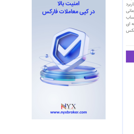
ربرد
مانی
حساب
ه ای
نیکس