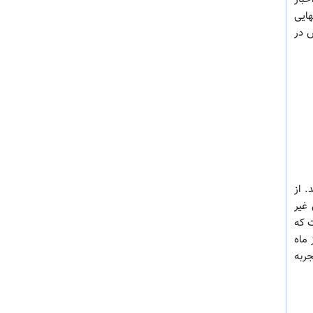
هایی
ن شاخص در
. از
 غیر
ت که
شاخص از ماه
جربه