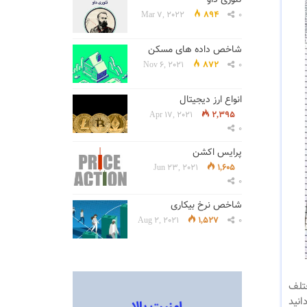
Mar 7, 2022
894
0
شاخص داده های مسکن
Nov 6, 2021
872
0
انواع ارز دیجیتال
Apr 17, 2021
2,395
0
پرایس اکشن
Jun 23, 2021
1,605
0
شاخص نرخ بیکاری
Aug 2, 2021
1,527
0
 مختلف
انید