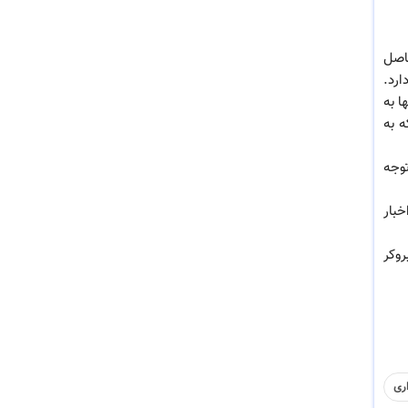
ن حاصل
ارد.
ا به
ه به
توجه
ز اخبار
روکر
اری