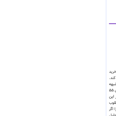
ان خرید
ند.
شبهه
هایی وجود دارد. اقتصاددانان معتقدند حد استاندارد این شاخص بین ۵۵ تا ۶٠ درصد است که نشان دهنده رشد اقتصادی است. میزان ۵۵
این
طلوب
را اگر
لیل