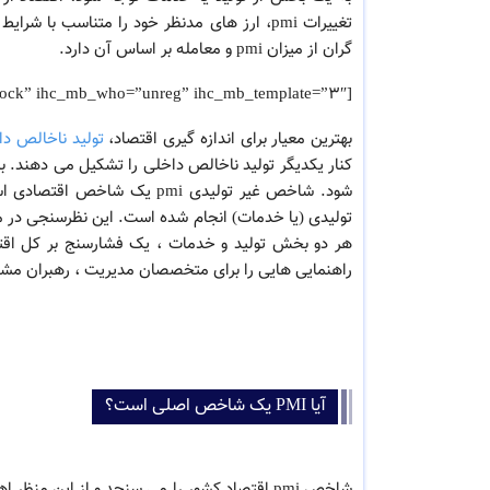
تغییرات pmi، ارز های مدنظر خود را متناسب ب
گران از میزان pmi و معامله بر اساس آن دارد.
[ihc-hide-content ihc_mb_type=”block” ihc_mb_who=”unreg” ihc_mb_template=”3″ ]
بهترین معیار برای اندازه گیری اقتصاد،
تولید ناخالص داخل
راهنمایی هایی را برای متخصصان مدیریت ، رهبران مشاغ
آیا PMI یک شاخص اصلی است؟
شاخص pmi اقتصاد کشور را می سنجد و از این م