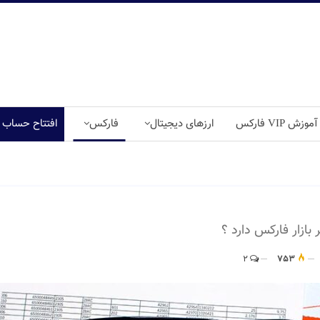
آموزش VIP فارکس
ارزهای دیجیتال
فارکس
افتتاح حساب
2
753