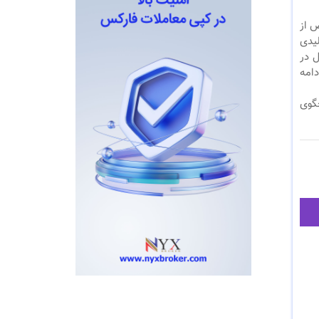
ص از
لیدی
ل در
در ادامه
خگوی