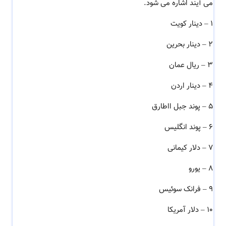
می آیند اشاره می شود.
١ – دینار کویت
٢ – دینار بحرین
٣ – ریال عمان
۴ – دینار اردن
۵ – پوند جبل ااطارق
۶ – پوند انگلیس
٧ – دلار کیمانی
٨ – یورو
٩ – فرانک سوئیس
١٠ – دلار آمریکا