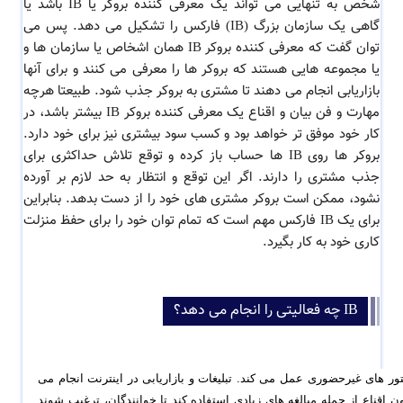
شخص به تنهایی می تواند یک معرفی کننده بروکر یا IB باشد یا
گاهی یک سازمان بزرگ (IB) فارکس را تشکیل می دهد. پس می
توان گفت که معرفی کننده بروکر IB همان اشخاص یا سازمان ها و
یا مجموعه هایی هستند که بروکر ها را معرفی می کنند و برای آنها
بازاریابی انجام می دهند تا مشتری به بروکر جذب شود. طبیعتا هرچه
مهارت و فن بیان و اقناع یک معرفی کننده بروکر IB بیشتر باشد، در
کار خود موفق تر خواهد بود و کسب سود بیشتری نیز برای خود دارد.
بروکر ها روی IB ها حساب باز کرده و توقع تلاش حداکثری برای
جذب مشتری را دارند. اگر این توقع و انتظار به حد لازم بر آورده
نشود، ممکن است بروکر مشتری های خود را از دست بدهد. بنابراین
برای یک IB فارکس مهم است که تمام توان خود را برای حفظ منزلت
کاری خود به کار بگیرد.
IB چه فعالیتی را انجام می دهد؟
حیطه اصلی فعالیت IB، بازاریابی می باشد. معرفی کننده بروکر همانند ویزیتور های غیرحضوری عمل می کند. تبلیغات و بازاریابی در اینترنت انجام می 
دهد و مشتری برای بروکر جذب می کند. ممکن است از متون تبلیغاتی و فنون اقناع از جمله مبالغه های زیادی استفاده کند تا خوانندگان، ترغیب شوند 