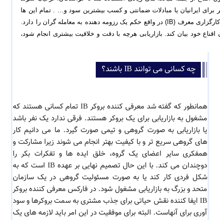
که دست کم یک بار از بروکر بازدید کنند. برای مثال می نویسند بهترین بروکر برای ایرانیان یا مبادلات ضمانتی و کسب بیشترین سود و… . تمام این ها 
از شیوه های تبلیغاتی رایج هستند که روزانه پیرامون خود مشاهده می کنید. کارگزاری معرف (IB) در واقع حکم یک رزومه دهنده به معامله گران را دارد. 
بنابراین بهتر است یک معرفی کننده IB بیشتر حقیقت ها را متناسب با فنون اقناع خود بیان کند. بازاریابی هرچه با دقت و خلاقیت بیشتری انجام شود، 
چه کسانی می توانند IB باشند؟
همانطور که گفته شد معرفی کننده بروکر IB تمام کسانی هستند که
مشغول به بازاریابی برای یک بروکر هستند. فرقی ندارد یک نفر باشد
یا بازاریابی به صورت گروهی و تیمی صورت گیرد. ما می دانیم کار
های گروهی سریع تر و با کیفیت بهتر انجام می شوند زیرا مشارکت و
همفکری سایر اعضای یک گروه، خلق ایده ها و تفکرات بکر را
دوچندان می کند. با این حال تصمیم نهایی بر عهده IB است که به
شکل فردی کار کند یا به صورت مسئولیت گروهی در یک سازمان
متحد و بزرگ به بازاریابی مشغول شود. در فارکس معرفی کننده بروکر
IB ایفا کننده نقش حیاتی برای جذب مشتری به سمت بروکرها و سود
آوری برای آنهاست. البته برای موفقیت در این امر باید لازمه های یک