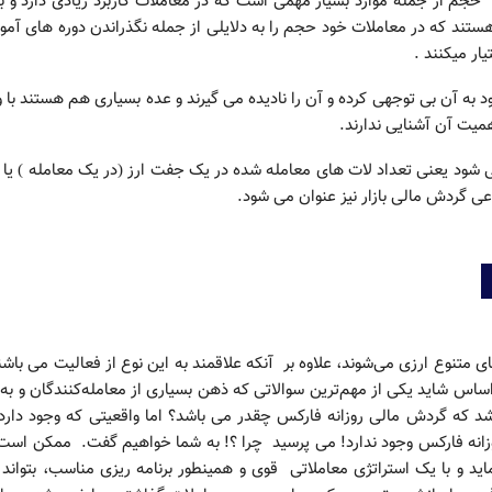
حجم از جمله موارد بسیار مهمی است که در معاملات کاربرد زیادی دارد و ب
هستند که در معاملات خود حجم را به دلایلی از جمله نگذراندن دوره های آم
ار میکنند .
به آن بی توجهی کرده و آن را نادیده می گیرند و عده بسیاری هم هستند با 
اهمیت آن آشنایی ندارند.
 شود یعنی تعداد لات های معامله شده در یک جفت ارز (در یک معامله ) یا 
نوعی گردش مالی بازار نیز عنوان می شود.
ای متنوع ارزی می‌شوند، علاوه بر آنکه علاقمند به این نوع از فعالیت می باشن
اس شاید یکی از مهم‌ترین سوالاتی که ذهن بسیاری از معامله‌کنندگان و به 
اشد که گردش مالی روزانه فارکس چقدر می باشد؟ اما واقعیتی که وجود دارد
نه فارکس وجود ندارد! می پرسید چرا ؟! به شما خواهیم گفت. ممکن است
نماید و با یک استراتژی معاملاتی قوی و همینطور برنامه ریزی مناسب، بتواند