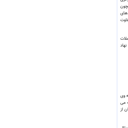
لات در حسابهای همچون
دهای
فاوت
ملات
نهاد
 وی
 می
ن از