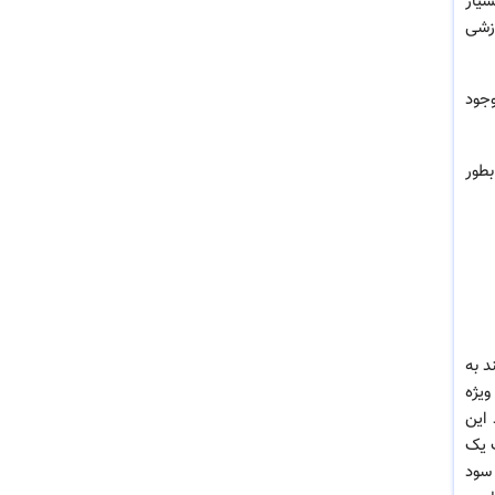
سیار
وزشی
وجود
بطور
د به
ویژه
 این
 یک
 سود