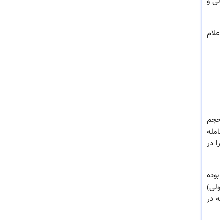
ی و
ً برابر با 6 تریلیون دلار اعلام
 حجم
امله
ا در
اندازه بوده
ولی)
ه در