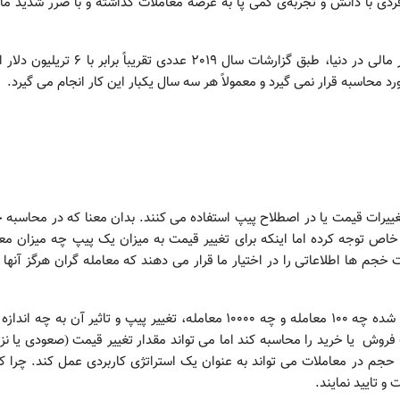
 با دانش و تجربه‌ی کمی پا به عرصه معاملات گذاشته و با ضرر شدید مال
حجم معاملات روزانه در فارکس به عنوان بزرگترین بازار مالی در دنیا، طبق گزارشات سال 2019 عددی تقریبا
د محاسبه قرار نمی گیرد و معمولاً هر سه سال یکبار این کار انجام می گیرد.
یرات قیمت یا در اصطلاح پیپ استفاده می کنند. بدان معنا که در محاسبه
خاص توجه کرده اما اینکه برای تغییر قیمت به میزان یک پیپ چه میزان مع
 خجم ها اطلاعاتی را در اختیار ما قرار می دهند که معامله گران هرگز آنها ر
آنچه مهم است این است که علی رغم معاملات انجام شده چه 100 معامله و چه 10000 معامله، تغییر پیپ و تاثیر آن به چه 
فروش یا خرید را محاسبه کند اما می تواند مقدار تغییر قیمت (صعودی یا نز
 حجم در معاملات می تواند به عنوان یک استراتژی کاربردی عمل کند. چرا ک
 تایید نمایند.