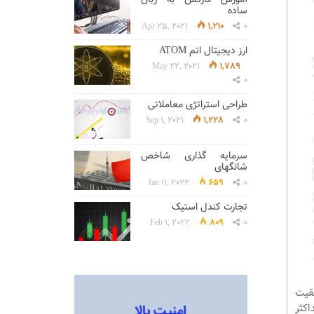
ساده
Apr 25, 2021
1,210
0
ارز دیجیتال اتم ATOM
May 22, 2021
1,789
0
طراحی استراتژی معاملاتی
Sep 1, 2021
1,228
0
سرمایه گذاری شاخص
شانگهای
Jan 11, 2022
659
0
تجارت کندل استیک
Feb 1, 2022
809
0
فقیت
کثر