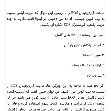
مبحث ارزدیجیتال EOS را با بررسی این سوال که مزیت ایاس نسبت
به بیت کوین چیست، ادامه می دهیم. در اینجا قصد داریم به چند
مزیت پلتفرم غیرمتمرکز EOS اشاره ای بکنیم:
1.توانایی توسعه dApps های کامل
2.انجام تراکنش های رایگان
3.سهولت بیشتر
4.ارائه یک ICO دوستانه
5.سرعت بالا
اگر بخواهیم با توجه به این ویژگی ها، مزیت ارزدیجیتال EOS را
نسبت به بیت کوین بیان کنیم. می توان چنین گفت که سرعت انجام
تایید تراکنش ها در EOS بسیار بالاتر از بیت کوین می باشد چرا که
پلتفرم EOS از فرآیند و مکانیزم اثبات سهم استفاده کرده و قادر به
تایید میلیونها تراکنش در ثانیه می باشد. بعلاوه هزینه انجام تراکنش