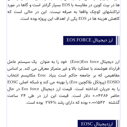
ها در بیت کوین در مقایسه با EOS بسیار گرانتر است و گاها در مورد
تراکنشهای کوچک واقعا به صرفه نیست. این در حالی است که
کاهش هزینه ها در EOS یکی از اهداف این پروژه بوده است.
ارز دیجیتال EOS FORCE
ارز دیجیتال Eosc)Eos force) خود را به عنوان یک سیستم عامل
قرارداد هوشمند با عملکرد بالا و غیر متمرکز معرفی می کند. بر اساس
مفاهیمی که بر جامعه حاکم است بنیاد Eosc مکانیسم انتخاب
EOSIO (پروتکل بلاکچین Eos) را بهینه می کند و شبکه اصلی EOSC
را به جریان انداخته است. قیمت ارز دیجیتال Eos force در حال
حاضر 0.04286 دلار است. قیمت این ارز در طی 24 ساعت
گذشته 0.001542 بوده که دارای رشد %276 بوده است.
ارزدیجیتال EOSC