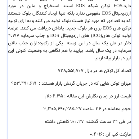
دارد.EOS توکن شبکه EOS است. استخراج و ماین در مورد
ارزدیجیتال EOS مفهومی ندارد بلکه تنها ایجاد کنندگان بلوک هستند
که به تعدادی که مورد نیاز هست بلوک تولید می کنند و به ازای تولید
توکن های EOS برای هر بلوک جدید، پاداش دریافت می کنند. عرضه
اولیه توکن های(ICO) های ارزدیجیتال EOS و جذب سرمایه 4.197
دلار در طی یک سال در این زمینه یکی از رکوردداران جذب بالای
سرمایه در یک سال باشد. بیایید با هم نگاهی به وضعیت کنونی این
ارز در بازار بیاندازیم.
تعداد کل توکن ها در بازار 728,551,707
میزان توکن هایی که در جریان گردش بازار هستند : 953,490,619
قیمت ارز در زمان نگارش این مقاله : 6.35 دلار
حجم معامله در 24 ساعت 3,305,490,285.27
در طی 24 ساعت گذشته 0.27% کاهش داشته
مارکت کپ آن :0.4016