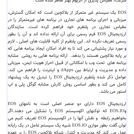
سرعت، مقیاس پذیری از اتریوم بهتر ظاهر شده است .
EOS یک سیستم غیر متمرکز از بلاکچین است که امکان گسترش،
میزبانی و اجرای برنامه های تجاری در برنامه های غیرمتمرکز را در
مقیاس تجاری در پلتفرم خود فراهم کرده است. سازندگان
ارزدیجیتال EOS فرم رسمی برای آن ارائه نداده اند و آن را بطور
رسمی تعریف نکرده اند. این پلتفرم از کلیه قابلیت های اصلی ، لازم
و مورد نیاز پشتیبانی می کند تا به افراد امکان ایجاد برنامه هایی که
بر پایه بلاکچین هستند را بدهد. ارائه برنامه هایی به روشی مشابه
برنامه های تحت وب با امکاناتی از قبیل احراز هویت ایمن، میزبانی
داده و مدیریت و ارتباط بین dApps و اینترنت را فراهم می کند.
عوامل ذکر شده پلتفرم ارزدیجیتال EOS را تبدیل به یک پیشنهاد
کامل می کند و بطور اساسی روش کارش مشابه گوگل پلی و اپ
استور می باشد.
ارزدیجیتال EOS دارای دو عنصر اصلی است به نامهای EOS
وEOS.IO که توکنهای اکوسیستم EOS را تشکیل می دهند.اگر
بخواهیم رابطه و نقش آنها را در اکوسیستم EOS تعریف کنیم می
توان گفت بطور موازی EOS.IO شبیه یک سیستم عامل در یک رایانه
عمل می کند که مدیریت و کنترل شبکه بلاکچین EOS را بر عهده