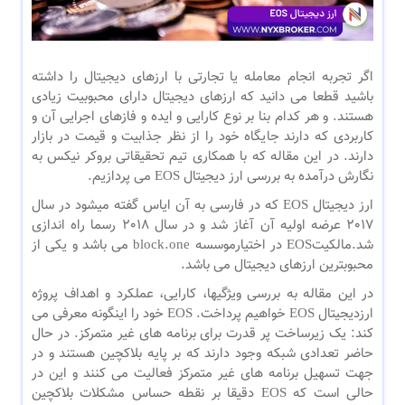
اگر تجربه انجام معامله یا تجارتی با ارزهای دیجیتال را داشته
باشید قطعا می دانید که ارزهای دیجیتال دارای محبوبیت زیادی
هستند. و هر کدام بنا بر نوع کارایی و ایده و فازهای اجرایی آن و
کاربردی که دارند جایگاه خود را از نظر جذابیت و قیمت در بازار
دارند. در این مقاله که با همکاری تیم تحقیقاتی بروکر نیکس به
نگارش درآمده به بررسی ارز دیجیتال EOS می پردازیم.
ارز دیجیتال EOS که در فارسی به آن ایاس گفته میشود در سال
2017 عرضه اولیه آن آغاز شد و در سال 2018 رسما راه اندازی
شد.مالکیتEOS در اختیارموسسه block.one می باشد و یکی از
محبوبترین ارزهای دیجیتال می باشد.
در این مقاله به بررسی ویژگیها، کارایی، عملکرد و اهداف پروژه
ارزدیجیتال EOS خواهیم پرداخت. EOS خود را اینگونه معرفی می
کند: یک زیرساخت پر قدرت برای برنامه های غیر متمرکز. در حال
حاضر تعدادی شبکه وجود دارند که بر پایه بلاکچین هستند و در
جهت تسهیل برنامه های غیر متمرکز فعالیت می کنند و این در
حالی است که EOS دقیقا بر نقطه حساس مشکلات بلاکچین