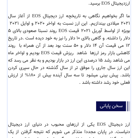
ارزدیجیتال EOS برسید.
ما اگر بخواهیم نگاهی به تاریخچه ارز دیجیتال EOS از آغاز سال
2021 میلادی بیندازیم. این ارز نسبت به اواخر 2020 و اوایل 2021
بویژه از اواسط آوریل 2021 قیمت EOS روند نسبتا صعودی بالای 5
دلار را داشته. و گاهی بالای 10 دلار را نیز به خود دیده است .در تاریخ
12 می قیمت آن 14 دلار و 50 سنت بود بعد از آن همراه با روند
کاهشی بازار رمز ارزها شاهد ریزش قیمت EOS بودیم و اواخر ماه
می شاهد رشد 15 درصدی این ارز در بازار بودیم و به نظر می رسد که
این ارز سال جاری را موفق تر از سال گذشته در حال سپری کردن
باشد. پیش بینی میشود تا سه سال آینده بیش از 180% از ارزش
فعلی خود رشد داشته باشد .
سخن پایانی
ارز دیجیتال EOS یکی از ارزهای محبوب در دنیای ارز دیجیتال
دنیاست. در پایان مجددا متذکر می شویم که نتیجه گرفتن از یک