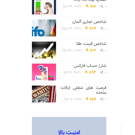
Jul 23, 2021
986
0
شاخص تجاری آلمان
Sep 22, 2021
784
0
شاخص قیمت طلا
Oct 30, 2021
813
0
شارژ حساب فارکس
Jul 19, 2021
893
0
فرصت های شغلی ایالات
متحده
Oct 7, 2021
654
0