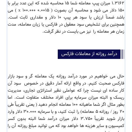
1.3162 میزان پیپ معامله شما 15 محاسبه شده که این عدد برابر با
150 دلار می شود و محاسبه آن بصورت ( 0.0015 x 100.000 ) می
باشد ضمناً ارزش یا سود هر پیپ 10 دلار و مقداری ثابت است.
همچنین برای تشخیص سود معقول در فارکس یا زیان معامله، مدت
زمان هر معامله را نیز می بایست در نظر گرفت.
درآمد روزانه از معاملات فارکس
حال می خواهیم در مورد درآمد روزانه یک معامله گر و سود بازار
فارکس صحبت کنیم. در واقع ارائه آمار دقیق در خصوص سود آن
کار ساده ای نیست چرا که عواملی نظیر استراتژی تجاری، مدیریت
ریسک و البته میزان سرمایه برای افراد مختلف متفاوت است. اما
بطور مثال اگر شما ماهیانه 100 معامله انجام دهید ( یعنی تقریباٌ طی
20 روز / روزانه 5 معامله) را ثبت کنید، و با سرمایه 30.000 دلار وارد
بازار شوید تقریباً 3.750 دلار میزان درآمد شما البته بدون کسر
کمیسیون و سایر هزینه ها خواهد بود که می توانید مبلغ روزانه آن را