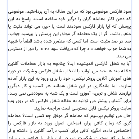
سود فارکس موضوعی بود که در این مقاله به آن پرداختیم، موضوعی
که ذهن اکثر معامله گران را درگیر خود ساخته است. پاسخ به این
پرسش که آیا بازار فارکس سودمند است یا خیر، می تواند مثبت یا
منفی باشد. اگر از یک معامله گر موفق این پرسش را بپرسید جواب،
صد در صد مثبت است اما کسی که متضرر شده باشد قطعاً با شبهه
به شما جواب خواهد داد چرا که دریافت سود forex را دور از دسترس
می بیند.
آیا به شغل فارکس اندیشیده اید؟ چنانچه به بازار معاملات آنلاین
علاقه مند هستید می توانید با انتخاب شغل فارکس و شرکت در دوره
های آموزش آنلاین بروکر نیکس، خود را برای ورود به این بازار آماده
سازید. اما ماندگاری در این شغل همانند هر کسب و کار دیگری
نیازمند تلاش و تجربه آموزی است و یک شبه به سوددهی نمی رسد.
برای آشنایی بیشتر می توانید به مقاله شغل فارکس که بر روی وب
سایت بروکر نیکس قابل دسترسی است مراجعه نمایید.
حال می توانیم بپرسیم که معامله گر موفق چه کسی است؟ معامله
گری که زمان کافی برای آموختن اصول ورود به بازار فارکس را
اختصاص داده، انگیزه کافی برای کسب درآمد آنلاین را داشته و از
عواملی که موجبات شکست وی در این بازار را فراهم می سازد