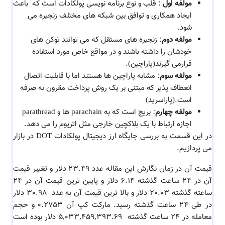
مولفه اول
: قلب و نوع برنامه نویسی پولکادات است که باعث
ایجاد همکاری و توافق بین شبکه های مختلف زنجیره می
شود.
مولفه دوم
: زنجیره های مستقل که می توانند توکن های
خودشان را داشته باشند و در مواقع خاص مورد استفاده
قرارمی گیرند(پاراچین).
مولفه سوم
: مشابه پاراچین ها هستند اما با قابلیت اتصال
انعطاف پذیر که مبتنی بر یک روش پرداخت مقرون به صرفه
است.(پاراسرید)
مولفه چهارم
:
بریج است که به parachain ها و parathread
اجازه ارتباط با یک بلاکچین خارجی مثل اتریوم را می دهد.
در این قسمت به بررسی جایگاه ارز دیجیتال پولکادات DOT در بازار
می پردازیم.
قیمت آن در زمان نگارش این مقاله عدد 23.49 دلار و تغییر قیمت
آن در 24 ساعت گذشته 6.14 دلار و پایین ترین قیمت آن در 24
ساعته گذشته 20.03 دلار و بالا ترین قیمت آن به عدد 30.98 دلار
در طی 24 ساعت گذشته رسید. مارکت کپ آن 0.2753 و حجم
معامله در 24 ساعت گذشته 5,033,459,393.69 دلار بوده است