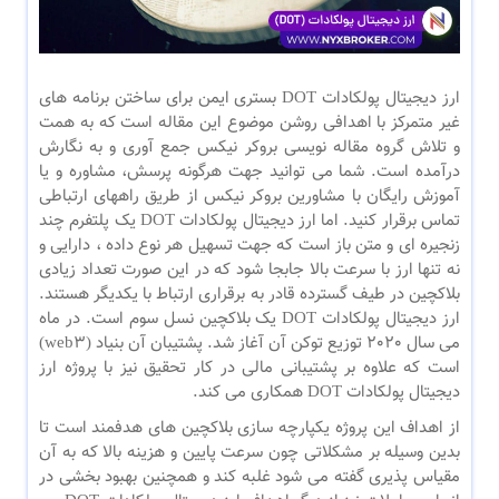
ارز دیجیتال پولکادات DOT بستری ایمن برای ساختن برنامه های
غیر متمرکز با اهدافی روشن موضوع این مقاله است که به همت
و تلاش گروه مقاله نویسی بروکر نیکس جمع آوری و به نگارش
درآمده است. شما می توانید جهت هرگونه پرسش، مشاوره و یا
آموزش رایگان با مشاورین بروکر نیکس از طریق راههای ارتباطی
تماس برقرار کنید. اما ارز دیجیتال پولکادات DOT یک پلتفرم چند
زنجیره ای و متن باز است که جهت تسهیل هر نوع داده ، دارایی و
نه تنها ارز با سرعت بالا جابجا شود که در این صورت تعداد زیادی
بلاکچین در طیف گسترده قادر به برقراری ارتباط با یکدیگر هستند.
ارز دیجیتال پولکادات DOT یک بلاکچین نسل سوم است. در ماه
می سال 2020 توزیع توکن آن آغاز شد. پشتیبان آن بنیاد (web3)
است که علاوه بر پشتیبانی مالی در کار تحقیق نیز با پروژه ارز
دیجیتال پولکادات DOT همکاری می کند.
از اهداف این پروژه یکپارچه سازی بلاکچین های هدفمند است تا
بدین وسیله بر مشکلاتی چون سرعت پایین و هزینه بالا که به آن
مقیاس پذیری گفته می شود غلبه کند و همچنین بهبود بخشی در