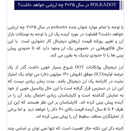
POLKADOT در سال 2025 چه ارزشی خواهد داشت؟
با توجه با تمام موارد عنوان شده polkadot در سال 2025 چه ارزشی
خواهد داشت؟ قضاوت در مورد آینده یک ارز با توجه به نوسانات بازار
ارز و تغییر روزانه قیمت ارزهای دیجیتال کار دشواری است با این
حال فاکتورهایی در خصوص یک ارز وجود دارد که تا حدودی پیش
بینی ها را تا حدودی نزدیک به یقین می کند.
ارز دیجیتال پولکادات DOT شروع بسیار خوبی داشت گذر از یک
عرضه اولیه(ICO) موفق (فروش 140 میلیون دلار) می تواند یک امتیاز
مثبت در کارنامه یک ارز دیجیتال باشد. مدت زمان زیادی نیست که
این ارز در دسترس قرار گرفته است با این حال پتانسیل خوبی از خود
به نمایش گذاشته است و کارشناسان زیادی احتمال رشد آن را در
آینده پیش بینی کرده اند. کارشناسان بر این نظر هستند که این ارز
ظرف 4 تا 5 سال آینده قیمت بالای 40 دلار را خواهد دید و اما برخی
از تحلیلگران منتقد، سقوط آن را پیش بینی کرده اند.
البته ذکر این نکته حائز اهمیت است که تنها نمی توان بر اساس چند