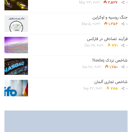
May 23, 2021
2,527
0
جنگ روسیه و اوکراین
Mar 5, 2022
1,354
0
فرآیند تصادفی در فارکس
Dec 26, 2021
771
0
شاخص نزدک Nasdaq
Jun 28, 2021
1,750
0
شاخص تجاری آلمان
Sep 22, 2021
785
0