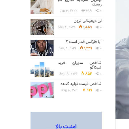
ریسک
Jan 3, 2022
489
0
ارز دیجیتالی ترون
May 6, 2021
1,559
0
آیا فارکس قمار است ؟
Aug 8, 2021
1,231
0
شاخص مدیران خرید
شیکاگو
Sep 18, 2021
852
0
شاخص قیمت تولید کننده
Aug 10, 2021
921
0