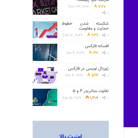
Nov 23, 2021
777
0
شکسته شدن خطوط
حمایت و مقاومت
Feb 17, 2022
936
0
افسانه فارکس
Jan 9, 2022
691
0
ژورنال نویسی در فارکس
Dec 4, 2021
544
0
تفاوت متاتریدر 4 و 5
Sep 15, 2021
1,306
0