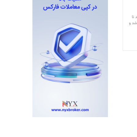
د تا
شد و