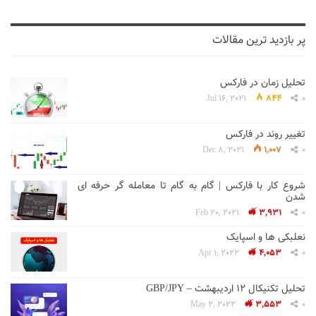
پر بازدید ترین مقالات
تحلیل زمان در فارکس
Jul 16, 2021
844
0
تغییر روند در فارکس
Dec 8, 2021
1,007
0
شروع کار با فارکس | گام به گام تا معامله گر حرفه ای
شدن
Feb 20, 2021
3,931
0
نعلبکی ها و اسپایک
Apr 1, 2022
4,053
0
تحلیل تکنیکال 12 اردیبهشت – GBP/JPY
May 2, 2022
3,553
0