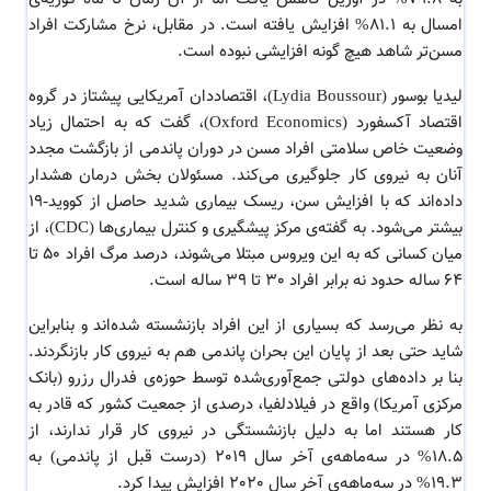
امسال به 81.1% افزایش یافته است. در مقابل، نرخ مشارکت افراد
مسن‌تر شاهد هیچ گونه افزایشی نبوده است.
لیدیا بوسور (Lydia Boussour)، اقتصاددان آمریکایی پیشتاز در گروه
اقتصاد آکسفورد (Oxford Economics)، گفت که به احتمال زیاد
وضعیت خاص سلامتی افراد مسن در دوران پاندمی از بازگشت مجدد
آنان به نیروی کار جلوگیری می‌کند. مسئولان بخش درمان هشدار
داده‌اند که با افزایش سن، ریسک بیماری شدید حاصل از کووید-19
بیشتر می‌شود. به گفته‌ی مرکز پیشگیری و کنترل بیماری‌ها (CDC)، از
میان کسانی که به این ویروس مبتلا می‌شوند، درصد مرگ افراد 50 تا
64 ساله حدود نه برابر افراد 30 تا 39 ساله است.
به نظر می‌رسد که بسیاری از این افراد بازنشسته شده‌اند و بنابراین
شاید حتی بعد از پایان این بحران پاندمی هم به نیروی کار بازنگردند.
بنا بر داده‌های دولتی جمع‌آوری‌شده توسط حوزه‌ی فدرال رزرو (بانک
مرکزی آمریکا) واقع در فیلادلفیا، درصدی از جمعیت کشور که قادر به
کار هستند اما به دلیل بازنشستگی در نیروی کار قرار ندارند، از
18.5% در سه‌ماهه‌ی آخر سال 2019 (درست قبل از پاندمی) به
19.3% در سه‌ماهه‌ی آخر سال 2020 افزایش پیدا کرد.