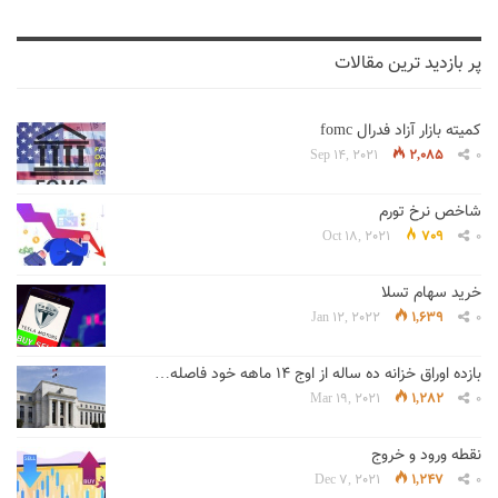
پر بازدید ترین مقالات
کمیته بازار آزاد فدرال fomc
Sep 14, 2021
2,085
0
شاخص نرخ تورم
Oct 18, 2021
709
0
خرید سهام تسلا
Jan 12, 2022
1,639
0
بازده اوراق خزانه ده ساله از اوج 14 ماهه خود فاصله…
Mar 19, 2021
1,282
0
نقطه ورود و خروج
Dec 7, 2021
1,247
0